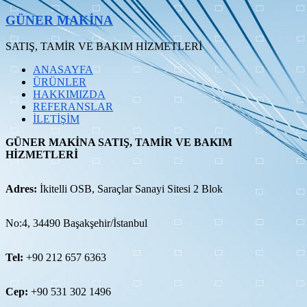
Skip
GÜNER MAKİNA
to
content
SATIŞ, TAMİR VE BAKIM HİZMETLERİ
Menü
ANASAYFA
ÜRÜNLER
HAKKIMIZDA
REFERANSLAR
İLETİŞİM
GÜNER MAKİNA SATIŞ, TAMİR VE BAKIM
HİZMETLERİ
Adres:
İkitelli OSB, Saraçlar Sanayi Sitesi 2 Blok
No:4, 34490 Başakşehir/İstanbul
Tel:
+90 212 657 6363
Cep:
+90 531 302 1496