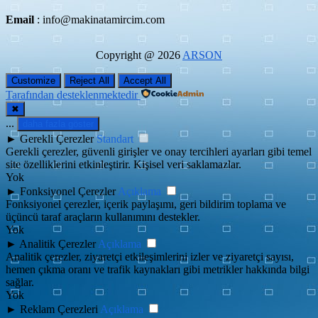
Email
: info@makinatamircim.com
Copyright @ 2026
ARSON
Customize
Reject All
Accept All
Tarafından desteklenmektedir
✖
...
daha fazla göster
►
Gerekli Çerezler
Standart
Gerekli çerezler, güvenli girişler ve onay tercihleri ayarları gibi temel
site özelliklerini etkinleştirir. Kişisel veri saklamazlar.
Yok
►
Fonksiyonel Çerezler
Açıklama
Fonksiyonel çerezler, içerik paylaşımı, geri bildirim toplama ve
üçüncü taraf araçların kullanımını destekler.
Yok
►
Analitik Çerezler
Açıklama
Analitik çerezler, ziyaretçi etkileşimlerini izler ve ziyaretçi sayısı,
hemen çıkma oranı ve trafik kaynakları gibi metrikler hakkında bilgi
sağlar.
Yok
►
Reklam Çerezleri
Açıklama